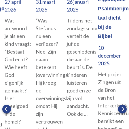
27
april
31
maart
26
januari
gd
Psalmberijm
2026
2026
2026
taal dicht
Wat
“Was
Tijdens het
bij de
antwoord
Stefanus
zondagsschooluur
je als een
nu een
vertelt de
Bijbel
kind vraagt:
verliezer?
juf de
10
“Bestaat
Nee. Zijn
geschiedenis
december
God echt?
naam
die aan de
2025
Wie heeft
betekent
beurt is. De
Het project
God
(overwinnings)krans.
kinderen
Zingen uit
eigenlijk
Hij kreeg
luisteren
de Bron
gemaakt?
de
goed en ze
van het
Is er
overwinningskrans
zijn vol
Interkerkelijk
speelgoed
omdat Hij
aandacht.
Kenniscentr
in de
zijn
Ook de …
bereikt een
hemel?
vertrouwen
d
belangrijke