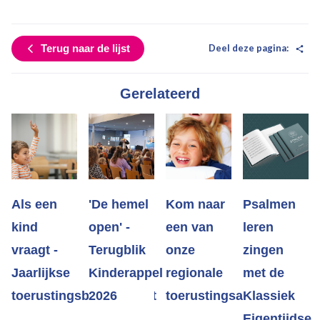
Deel deze pagina:
Terug naar de lijst
Gerelateerd
Als een
'De hemel
Kom naar
Psalmen
kind
open' -
een van
leren
vraagt -
Terugblik
onze
zingen
Jaarlijkse
Kinderappel
regionale
met de
toerustingsbijeenkomst
2026
toerustingsavonden
Klassiek
Eigentijdse