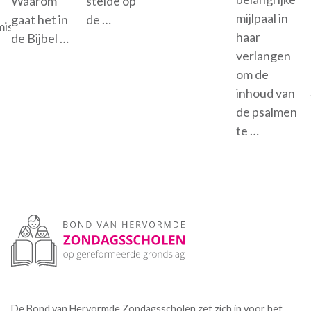
Waarom
stelde op
mijlpaal in
gaat het in
de …
issie
haar
de Bijbel …
verlangen
om de
inhoud van
de psalmen
te …
De Bond van Hervormde Zondagsscholen zet zich in voor het