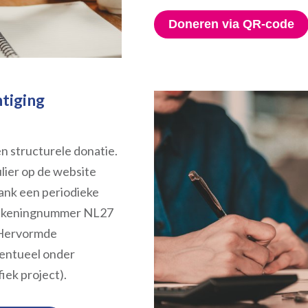
Doneren via QR-code
tiging
en structurele donatie.
lier op de website
bank een periodieke
rekeningnummer NL27
 Hervormde
entueel onder
iek project).