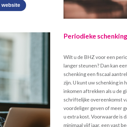
 website
Periodieke schenkin
Wilt u de BHZ voor een period
langer steunen? Dan kan een
schenking een fiscaal aantrek
zijn. U kunt uw schenking in
inkomen aftrekken als u de gi
schriftelijke overeenkomst va
voordeliger geven of meer g
u extra kost. Voorwaarde is da
minimaal vijf jaar, een vast 