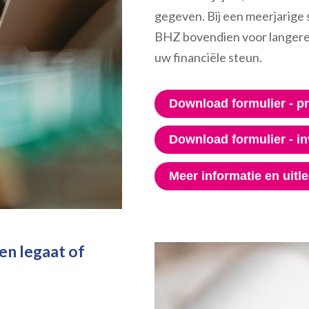
gegeven. Bij een meerjarige 
BHZ bovendien voor langere 
uw financiële steun.
Download formulier - pr
Download formulier - i
Meer informatie en uitl
en legaat of