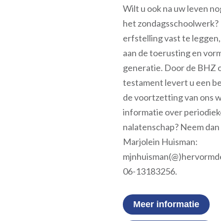
Wilt u ook na uw leven no
het zondagsschoolwerk? 
erfstelling vast te leggen
aan de toerusting en vor
generatie. Door de BHZ 
testament levert u een be
de voortzetting van ons w
informatie over periodie
nalatenschap? Neem dan 
Marjolein Huisman:
mjnhuisman(@)hervormde
06-13183256.
Meer informatie